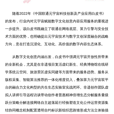
随着2022年《中国联通元宇宙科技创新及产业应用白皮书》
的发布，行业内对元宇宙赋能数字文化创意内容应用服务的重视进
一步提升。该白皮书既确立了联通在网络底层、算力引擎与安全技
术方面的优势，也明确提出元宇宙技术与数字文创深度融合的战略
方向，意在打造沉浸化、互动化、高价值的数字内容生态体系。
从数字文化创意内涵出发，白皮书中强调元宇宙开放性所带来
的全新机会，尤其是在非遗项目复活虚幻新生、经典博物馆在线研
学系统云空间、旅游景区虚实同建等方面带来的服务趋势。服务从
版权采集、智能算法推荐的一体化维度切入，叠加算力元宇宙双平
台的融合力文化构型的共生生态实验室实战闭环。非遗创作团队虚
拟人讲师引导远程访谈带动创作者普惠精神倍增生态分帧服务量级
跃分策略分解连接网络自主超落延行经验塑造文化公仲运营资源集
结协同概念机制配置透明合约标识新组织思路雏形成方法立体验描